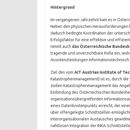
Hintergrund
Im vergangenen Jahrzehnt kam es in Öster
Neben den physischen Herausforderungen b
dadurch bedingte Koordination der unterschi
Erfolgsfaktor für eine effektive und effiz
nimmt auch
das Österreichische Bundesh
tragende und unverzichtbare Rolle ein, wob
Assistenzleistungen informationstechnisch 
Ziel des vom
AIT Austrian Institute of T
Katastrophenmanagement) ist es, durch die 
zivilen Katastrophenmanagement das Angebo
Einbindung des Österreichischen Bundeshe
organisationsübergreifenden Informationsau
eines Datenknotenpunkts erreicht, der ein
über offengelegte Schnittstellen ermöglicht
interorganisationalen Austausches gewidme
nahtlosen Integration der INKA-Schnittstel