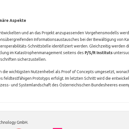
inäre Aspekte
ntwickelten und an das Projekt anzupassenden Vorgehensmodells werd
onsübergreifenden Informationsaustausches bei der Bewältigung von Ka
eroperabilitäts-Schnittstelle identifiziert werden. Gleichzeitig werden 
tlung im Katastrophenmanagement seitens des
P/S/R Instituts
untersuc
schriften sicherzustellen.
 die wichtigsten Nutzenhebel als Proof of Concepts umgesetzt, wonac
 feldtestfähigen Prototyps erfolgt. Im letzten Schritt wird die entwicke
Prozess- und Systemlandschaft des Österreichischen Bundesheeres exempl
Technology GmbH.