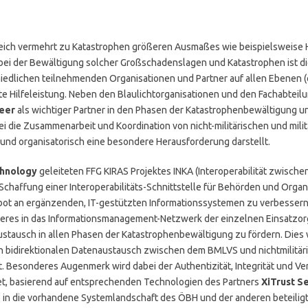
reich vermehrt zu Katastrophen größeren Ausmaßes wie beispielsweis
ei der Bewältigung solcher Großschadenslagen und Katastrophen ist d
edlichen teilnehmenden Organisationen und Partner auf allen Ebenen (op
iente Hilfeleistung. Neben den Blaulichtorganisationen und den Fachabt
eer
als wichtiger Partner in den Phasen der Katastrophenbewältigung un
ei die Zusammenarbeit und Koordination von nicht-militärischen und mili
und organisatorisch eine besondere Herausforderung darstellt.
echnology
geleiteten FFG KIRAS Projektes INKA (Interoperabilität zwischen
Schaffung einer Interoperabilitäts-Schnittstelle für Behörden und Organ
t an ergänzenden, IT-gestützten Informationssystemen zu verbessern. 
eres in das Informationsmanagement-Netzwerk der einzelnen Einsatzor
stausch in allen Phasen der Katastrophenbewältigung zu fördern. Dies
en bidirektionalen Datenaustausch zwischen dem BMLVS und nichtmilitä
. Besonderes Augenmerk wird dabei der Authentizität, Integrität und Ver
t, basierend auf entsprechenden Technologien des Partners
XiTrust S
le in die vorhandene Systemlandschaft des ÖBH und der anderen beteili